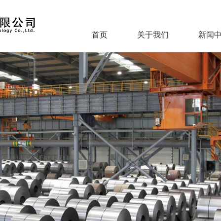
首页
关于我们
新闻