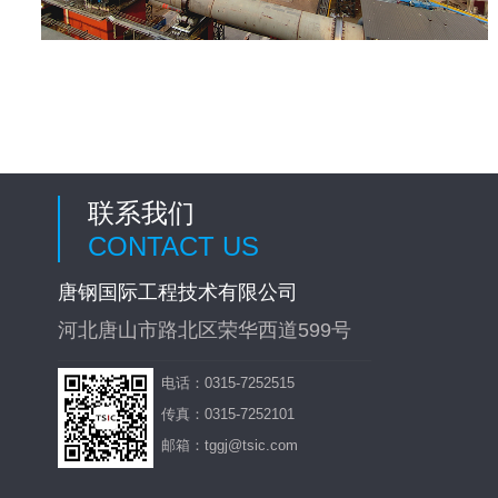
联系我们
CONTACT US
唐钢国际工程技术有限公司
河北唐山市路北区荣华西道599号
电话：0315-7252515
传真：0315-7252101
邮箱：tggj@tsic.com