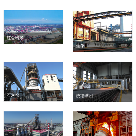
综合料场
焦化
石灰窑
烧结球团