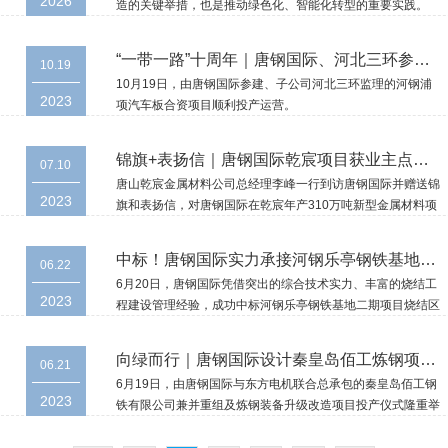
2026
造的关键举措，也是推动绿色化、智能化转型的重要实践。
“一带一路”十周年｜唐钢国际、河北三环参建中外合资项目投产
10.19
10月19日，由唐钢国际参建、子公司河北三环监理的河钢浦
2023
项汽车板合资项目顺利投产运营。
锦旗+表扬信｜唐钢国际乾宸项目获业主点赞！
07.10
唐山乾宸金属材料公司总经理李峰一行到访唐钢国际并赠送锦
2023
旗和表扬信，对唐钢国际在乾宸年产310万吨新型金属材料项
目中，科学组织、精湛设计、周到服务表示充分认可和高度赞
许。
中标！唐钢国际实力承接河钢乐亭钢铁基地二期烧结区域EPC总承包工程
06.22
6月20日，唐钢国际凭借突出的综合技术实力、丰富的烧结工
2023
程建设管理经验，成功中标河钢乐亭钢铁基地二期项目烧结区
域EPC总承包工程。
向绿而行｜唐钢国际设计秦皇岛佰工炼钢项目举行投产仪式
06.21
6月19日，由唐钢国际与东方电机联合总承包的秦皇岛佰工钢
2023
铁有限公司兼并重组及炼钢装备升级改造项目投产仪式隆重举
行。