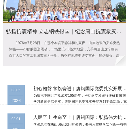
弘扬抗震精神 立志钢铁报国｜纪念唐山抗震救灾和新唐山建设50周年
1976年7月28日，在那个本该平静祥和的夏夜，山崩地裂的灾难突然
降临——23秒的剧烈震动，一场里氏7.8级大地震，几乎将唐山这个拥有
百万人口的重工业城市夷为平地。唐钢在地震中遭受重创，转炉熄火、高
炉
初心如磐 擎旗奋进｜唐钢国际党委扎实开展党建系列主题活动
08.05
为庆祝中国共产党成立105周年，推动树立和践行正确政绩观
2026
学习教育走深走实，唐钢国际党委扎实开展系列主题活动，充
分激发广大党员干事创业热情，以党建工作与生产经营的高质
量融合发展实绩，向党的生日献礼。
人民至上 生命至上｜唐钢国际：弘扬伟大抗震精神 持续提升防灾减灾救灾能力
08.01
李强总理在唐山调研慰问时强调，要深入贯彻落实习近平总书