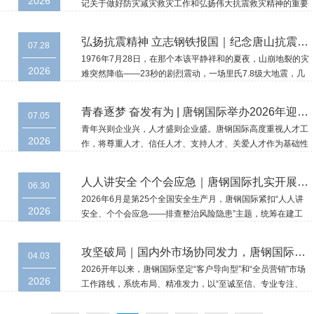
2026
记关于做好防灾减灾救灾工作和弘扬伟大抗震救灾精神的重要
指示，坚持人民至上、生命至上，树牢底线思维、极限思维，
不断完善监测预警、应急处置、抢险救援、灾后重建等机制，
弘扬抗震精神 立志钢铁报国｜纪念唐山抗震救灾和新唐山建设50周年
07.28
持续提升防灾减灾救灾能力，切实保障人民群众生命财产安
1976年7月28日，在那个本该平静祥和的夏夜，山崩地裂的灾
全。
2026
难突然降临——23秒的剧烈震动，一场里氏7.8级大地震，几
乎将唐山这个拥有百万人口的重工业城市夷为平地。唐钢在地
震中遭受重创，转炉熄火、高炉移位、厂房倒塌，一夜之间变
青春逐梦 奋发有为 | 唐钢国际举办2026年迎新会暨新员工入职培训会
07.05
为废墟。
青年兴则企业兴，人才盛则企业盛。唐钢国际高度重视人才工
2026
作，将尊重人才、信任人才、支持人才、关爱人才作为基础性
工程持续推进。7月3日，唐钢国际举办2026年迎新会暨新员
工入职培训会，帮助新员工快速融入企业环境，明确职业发展
人人讲安全 个个会应急｜唐钢国际扎实开展2026年安全生产月系列主题活动
06.30
方向，夯实岗位工作基础，为企业高质量发展注入鲜活青春动
2026年6月是第25个全国安全生产月，唐钢国际紧扣“人人讲
能。
2026
安全、个个会应急——排查整治风险隐患”主题，统筹在建工
程项目与公司办公园区安全管理，打造线上线下一体化安全教
育模式，通过动员部署、线上学习、专题培训、实战演练、技
攻坚破局｜国内外市场协同发力，唐钢国际一周连中三标！
04.03
能竞赛、隐患排查等一系列活动，持续压紧压实全员安全责
2026开年以来，唐钢国际坚定“客户导向型”和“全员营销”市场
任，全面筑牢安全生产防线。
2026
工作路线，系统布局、精准发力，以“至诚至信、专业专注、
共享共赢”经营理念广泛取得客户信任，国内外市场实现双向
突破。一季度末，唐钢国际连续中标巴西中频感应炉熔炼、承