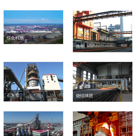
综合料场
焦化
石灰窑
烧结球团